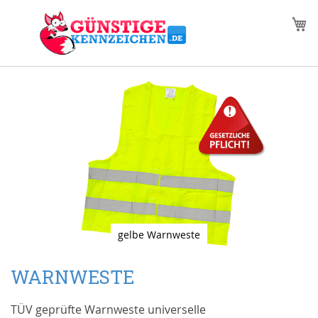
Zum
M
Inhalt
springen
Zum
Ende
der
Bildgalerie
springen
gelbe Warnweste
Zum
Anfang
WARNWESTE
der
Bildgalerie
TÜV geprüfte Warnweste universelle