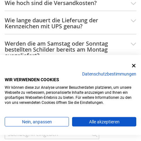
Wie hoch sind die Versandkosten?
Wie lange dauert die Lieferung der
Kennzeichen mit UPS genau?
Werden die am Samstag oder Sonntag
bestellten Schilder bereits am Montag
ausgeliefert?
Gibt es beim Prägen von Kennzeichen ein
Datenschutzbestimmungen
Widerrufrecht?
WIR VERWENDEN COOKIES
Wir können diese zur Analyse unserer Besucherdaten platzieren, um unsere
Webseite zu verbessern, personalisierte Inhalte anzuzeigen und Ihnen ein
Ist die Abholung in der Filiale in Hamburg
großartiges Webseiten-Erlebnis zu bieten. Für weitere Informationen zu den
möglich?
von uns verwendeten Cookies öffnen Sie die Einstellungen.
Nein, anpassen
Alle akzeptieren