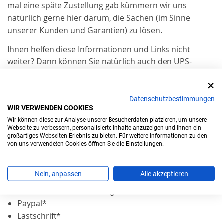
mal eine späte Zustellung gab kümmern wir uns
natürlich gerne hier darum, die Sachen (im Sinne
unserer Kunden und Garantien) zu lösen.
Ihnen helfen diese Informationen und Links nicht
weiter? Dann können Sie natürlich auch den UPS-
Privatkundenservice anrufen.
Dieser UPS-Privatkundenservice steht Mo - So von 7 bis
20 Uhr, auch an Feiertagen zur Verfügung - ohne
Datenschutzbestimmungen
WIR VERWENDEN COOKIES
Gewähr.
Wir können diese zur Analyse unserer Besucherdaten platzieren, um unsere
Zahlungsarten
Webseite zu verbessern, personalisierte Inhalte anzuzeigen und Ihnen ein
großartiges Webseiten-Erlebnis zu bieten. Für weitere Informationen zu den
Alle Zahlarten beinhalten automatisch einen
von uns verwendeten Cookies öffnen Sie die Einstellungen.
Käuferschutz!
Nein, anpassen
Alle akzeptieren
Neu: Kauf auf Rechnung mit Klarna*
Paypal*
Lastschrift*