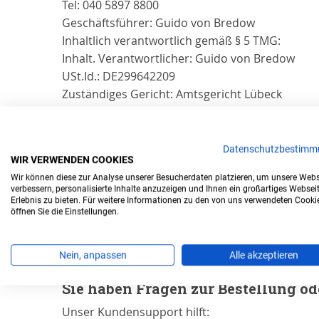
Tel: 040 5897 8800
Geschäftsführer: Guido von Bredow
Inhaltlich verantwortlich gemäß § 5 TMG:
Inhalt. Verantwortlicher: Guido von Bredow
USt.Id.: DE299642209
Zuständiges Gericht: Amtsgericht Lübeck
HRB Nummer: HRB 20689 HL
Information zum Verbraucher-Streitbeilegun
Datenschutzbestimm
WIR VERWENDEN COOKIES
Die Turbo Online GmbH ist weder bereit noch ve
Wir können diese zur Analyse unserer Besucherdaten platzieren, um unsere Webs
verbessern, personalisierte Inhalte anzuzeigen und Ihnen ein großartiges Websei
Erlebnis zu bieten. Für weitere Informationen zu den von uns verwendeten Cooki
öffnen Sie die Einstellungen.
Wenn Sie Fragen zum Status der Li
Nein, anpassen
Alle akzeptieren
Sie haben Fragen zur Bestellung o
Unser Kundensupport hilft: