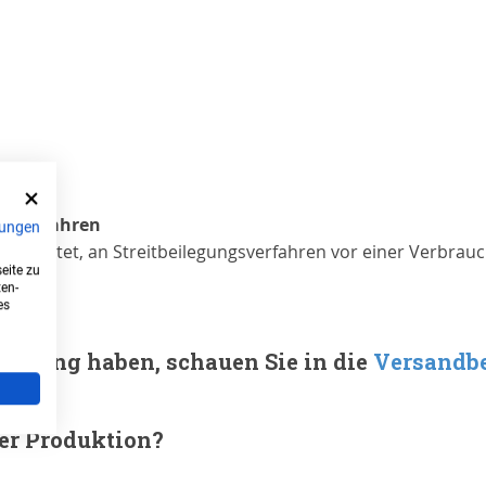
gsverfahren
ungen
rpflichtet, an Streitbeilegungsverfahren vor einer Verbrau
eite zu
ten-
es
eferung haben, schauen Sie in die
Versandb
der Produktion?