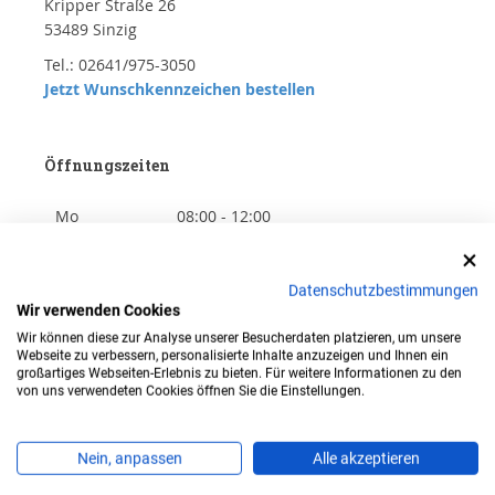
Kripper Straße 26
53489 Sinzig
Tel.: 02641/975-3050
Jetzt Wunschkennzeichen bestellen
Öffnungszeiten
Mo
08:00 - 12:00
Di
08:00 - 12:00
Datenschutzbestimmungen
Mi
08:00 - 12:00
Wir verwenden Cookies
Wir können diese zur Analyse unserer Besucherdaten platzieren, um unsere
Do
08:00 - 18:00
Webseite zu verbessern, personalisierte Inhalte anzuzeigen und Ihnen ein
großartiges Webseiten-Erlebnis zu bieten. Für weitere Informationen zu den
Fr
08:00 - 12:00
von uns verwendeten Cookies öffnen Sie die Einstellungen.
Sa
-
Nein, anpassen
Alle akzeptieren