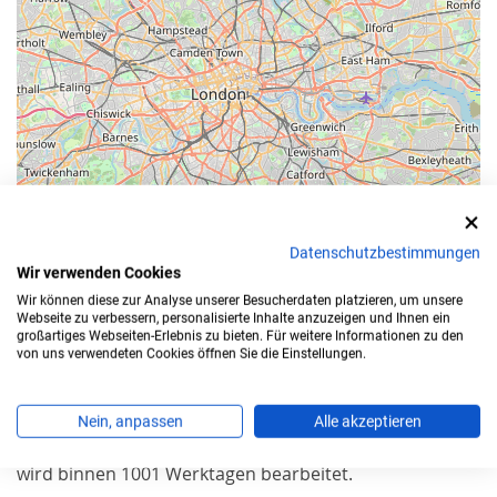
Datenschutzbestimmungen
Wir verwenden Cookies
Leaflet
Wir können diese zur Analyse unserer Besucherdaten platzieren, um unsere
Webseite zu verbessern, personalisierte Inhalte anzuzeigen und Ihnen ein
Bearbeitungszeit
großartiges Webseiten-Erlebnis zu bieten. Für weitere Informationen zu den
von uns verwendeten Cookies öffnen Sie die Einstellungen.
Für die Zulassung Ihres Autos in
Altötting
benötigen
Sie einen Termin.
Nein, anpassen
Alle akzeptieren
Sparen Sie sich die Wartezeit: Ihre
Online Zulassung
wird binnen 1001 Werktagen bearbeitet.