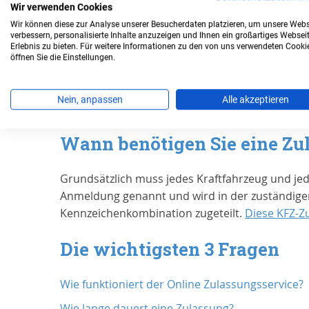
Wir verwenden Cookies
Bearbeitungszeit
Wir können diese zur Analyse unserer Besucherdaten platzieren, um unsere Webs
verbessern, personalisierte Inhalte anzuzeigen und Ihnen ein großartiges Websei
Erlebnis zu bieten. Für weitere Informationen zu den von uns verwendeten Cooki
Für die Zulassung Ihres Autos in
Amberg, Stadt
öffnen Sie die Einstellungen.
Sparen Sie sich die Wartezeit: Ihre
Online Zulas
Erfahrungen von Kunden bei Trust
Nein, anpassen
Alle akzeptieren
Wann benötigen Sie eine Zu
Grundsätzlich muss jedes Kraftfahrzeug und je
Anmeldung genannt und wird in der zuständigen
Kennzeichenkombination zugeteilt.
Diese KFZ-Z
Die wichtigsten 3 Fragen
Wie funktioniert der Online Zulassungsservice?
Wie lange dauert eine Zulassung?