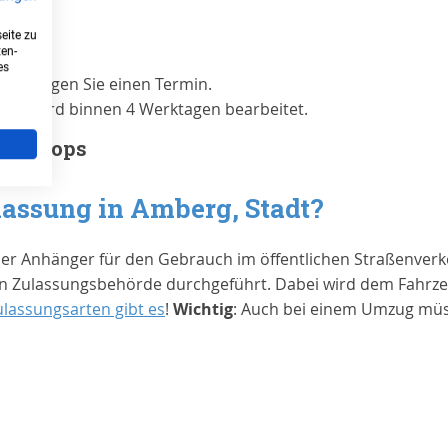
eite zu
ten-
es
benötigen Sie einen Termin.
sung
wird binnen 4 Werktagen bearbeitet.
ed Shops
lassung in
Amberg, Stadt
?
der Anhänger für den Gebrauch im öffentlichen Straßenverk
 Zulassungsbehörde durchgeführt. Dabei wird dem Fahrzeug
ulassungsarten gibt es
!
Wichtig
: Auch bei einem Umzug müs