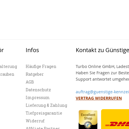
ör
Infos
Kontakt zu Günstig
alterung
Häufige Fragen
Turbo Online GmbH, Ladest
Haben Sie Fragen zur Best
hrauben
Ratgeber
Support antwortet umgehen
AGB
Datenschutz
auftrag@guenstige-kennze
Impressum
VERTRAG WIDERRUFEN
Lieferung & Zahlung
Tiefpreisgarantie
Widerruf
Affiliate Partner