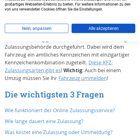
großartiges Webseiten-Erlebnis zu bieten. Für weitere Informationen zu den
von uns verwendeten Cookies öffnen Sie die Einstellungen.
Grundsätzlich muss jedes Kraftfahrzeug und jeder
Anhänger für den Gebrauch im öffentlichen
Nein, anpassen
Alle akzeptieren
Straßenverkehr zugelassen sein. Diese Zulassung wird
auch Anmeldung genannt und wird in der zuständigen
Zulassungsbehörde durchgeführt. Dabei wird dem
Fahrzeug ein amtliches Kennzeichen mit einzigartiger
Kennzeichenkombination zugeteilt.
Diese KFZ-
Zulassungsarten gibt es
!
Wichtig
: Auch bei einem
Umzug müssen Sie Ihr
Fahrzeug ummelden
!
Die wichtigsten 3 Fragen
Wie funktioniert der Online Zulassungsservice?
Wie lange dauert eine Zulassung?
Was kostet eine Zulassung oder Ummeldung?