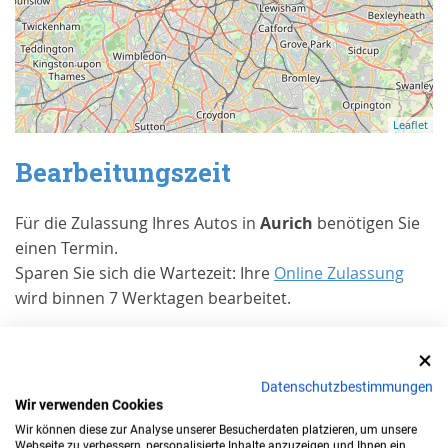
Leaflet
Bearbeitungszeit
Für die Zulassung Ihres Autos in
Aurich
benötigen Sie
einen Termin.
Sparen Sie sich die Wartezeit: Ihre
Online Zulassung
wird binnen 7 Werktagen bearbeitet.
Erfahrungen von Kunden bei Trusted
Shops
Datenschutzbestimmungen
Wir verwenden Cookies
Wann benötigen Sie eine
Wir können diese zur Analyse unserer Besucherdaten platzieren, um unsere
Zulassung in
Aurich
?
Webseite zu verbessern, personalisierte Inhalte anzuzeigen und Ihnen ein