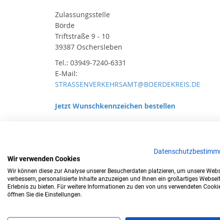
Zulassungsstelle
Börde
Triftstraße 9 - 10
39387 Oschersleben
Tel.: 03949-7240-6331
E-Mail:
STRASSENVERKEHRSAMT@BOERDEKREIS.DE
Jetzt Wunschkennzeichen bestellen
Datenschutzbestimm
Wir verwenden Cookies
Zulassungsstelle
Wir können diese zur Analyse unserer Besucherdaten platzieren, um unsere Webs
Börde
verbessern, personalisierte Inhalte anzuzeigen und Ihnen ein großartiges Websei
Erlebnis zu bieten. Für weitere Informationen zu den von uns verwendeten Cooki
Farsleber Straße 19
öffnen Sie die Einstellungen.
39326 Wolmirstedt
E-Mail:
strassenverkehr@landkreis-boerde.de