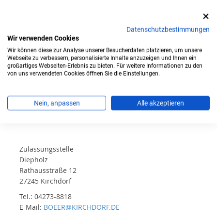
Mo
08:00 - 12:30
Datenschutzbestimmungen
Di
08:00 - 18:00
Wir verwenden Cookies
Wir können diese zur Analyse unserer Besucherdaten platzieren, um unsere
Mi
08:00 - 12:30
Webseite zu verbessern, personalisierte Inhalte anzuzeigen und Ihnen ein
großartiges Webseiten-Erlebnis zu bieten. Für weitere Informationen zu den
Do
08:00 - 18:00
von uns verwendeten Cookies öffnen Sie die Einstellungen.
Fr
08:00 - 12:30
Nein, anpassen
Alle akzeptieren
Sa
-
Zulassungsstelle
Diepholz
Rathausstraße 12
27245 Kirchdorf
Tel.: 04273-8818
E-Mail:
BOEER@KIRCHDORF.DE