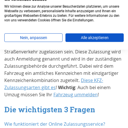
Wir können diese zur Analyse unserer Besucherdaten platzieren, um unsere
Webseite zu verbessern, personalisierte Inhalte anzuzeigen und Ihnen ein
Wann benötigen Sie eine
großartiges Webseiten-Erlebnis zu bieten. Für weitere Informationen zu den
Zulassung in
Duisburg, Stadt
?
von uns verwendeten Cookies öffnen Sie die Einstellungen.
Grundsätzlich muss jedes Kraftfahrzeug und jeder
Nein, anpassen
Alle akzeptieren
Anhänger für den Gebrauch im öffentlichen
Straßenverkehr zugelassen sein. Diese Zulassung wird
auch Anmeldung genannt und wird in der zuständigen
Zulassungsbehörde durchgeführt. Dabei wird dem
Fahrzeug ein amtliches Kennzeichen mit einzigartiger
Kennzeichenkombination zugeteilt.
Diese KFZ-
Zulassungsarten gibt es
!
Wichtig
: Auch bei einem
Umzug müssen Sie Ihr
Fahrzeug ummelden
!
Die wichtigsten 3 Fragen
Wie funktioniert der Online Zulassungsservice?