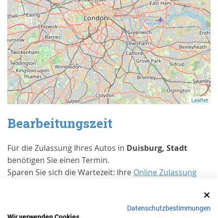
Leaflet
Bearbeitungszeit
Für die Zulassung Ihres Autos in
Duisburg, Stadt
benötigen Sie einen Termin.
Sparen Sie sich die Wartezeit: Ihre
Online Zulassung
wird binnen 9 Werktagen bearbeitet.
Erfahrungen von Kunden bei Trusted
Datenschutzbestimmungen
Shops
Wir verwenden Cookies