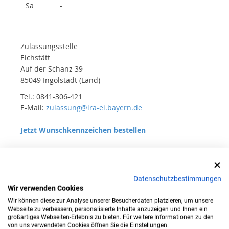
Sa
-
Zulassungsstelle
Eichstätt
Auf der Schanz 39
85049 Ingolstadt (Land)
Tel.: 0841-306-421
E-Mail:
zulassung@lra-ei.bayern.de
Jetzt Wunschkennzeichen bestellen
Öffnungszeiten
Datenschutzbestimmungen
Wir verwenden Cookies
Mo
07:30 - 12:00
Wir können diese zur Analyse unserer Besucherdaten platzieren, um unsere
Di
07:30 - 12:00; 14:00 - 16:30
Webseite zu verbessern, personalisierte Inhalte anzuzeigen und Ihnen ein
großartiges Webseiten-Erlebnis zu bieten. Für weitere Informationen zu den
von uns verwendeten Cookies öffnen Sie die Einstellungen.
Mi
07:30 - 12:00