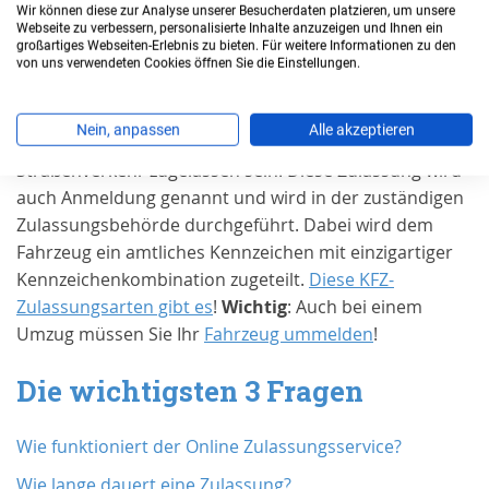
Wir können diese zur Analyse unserer Besucherdaten platzieren, um unsere
Wann benötigen Sie eine
Webseite zu verbessern, personalisierte Inhalte anzuzeigen und Ihnen ein
großartiges Webseiten-Erlebnis zu bieten. Für weitere Informationen zu den
Zulassung in
Emmendingen
?
von uns verwendeten Cookies öffnen Sie die Einstellungen.
Grundsätzlich muss jedes Kraftfahrzeug und jeder
Nein, anpassen
Alle akzeptieren
Anhänger für den Gebrauch im öffentlichen
Straßenverkehr zugelassen sein. Diese Zulassung wird
auch Anmeldung genannt und wird in der zuständigen
Zulassungsbehörde durchgeführt. Dabei wird dem
Fahrzeug ein amtliches Kennzeichen mit einzigartiger
Kennzeichenkombination zugeteilt.
Diese KFZ-
Zulassungsarten gibt es
!
Wichtig
: Auch bei einem
Umzug müssen Sie Ihr
Fahrzeug ummelden
!
Die wichtigsten 3 Fragen
Wie funktioniert der Online Zulassungsservice?
Wie lange dauert eine Zulassung?