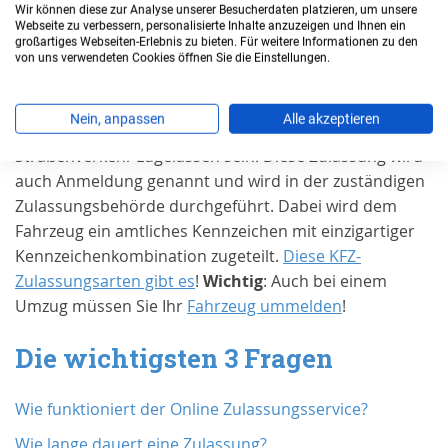
Wir können diese zur Analyse unserer Besucherdaten platzieren, um unsere
Wann benötigen Sie eine
Webseite zu verbessern, personalisierte Inhalte anzuzeigen und Ihnen ein
großartiges Webseiten-Erlebnis zu bieten. Für weitere Informationen zu den
Zulassung in
Erfurt, Stadt
?
von uns verwendeten Cookies öffnen Sie die Einstellungen.
Grundsätzlich muss jedes Kraftfahrzeug und jeder
Nein, anpassen
Alle akzeptieren
Anhänger für den Gebrauch im öffentlichen
Straßenverkehr zugelassen sein. Diese Zulassung wird
auch Anmeldung genannt und wird in der zuständigen
Zulassungsbehörde durchgeführt. Dabei wird dem
Fahrzeug ein amtliches Kennzeichen mit einzigartiger
Kennzeichenkombination zugeteilt.
Diese KFZ-
Zulassungsarten gibt es
!
Wichtig
: Auch bei einem
Umzug müssen Sie Ihr
Fahrzeug ummelden
!
Die wichtigsten 3 Fragen
Wie funktioniert der Online Zulassungsservice?
Wie lange dauert eine Zulassung?