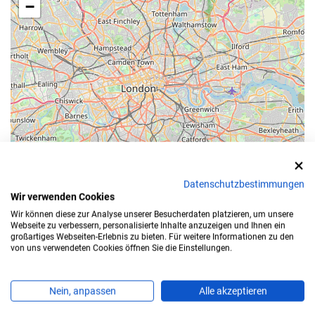
−
Datenschutzbestimmungen
Wir verwenden Cookies
Leaflet
Wir können diese zur Analyse unserer Besucherdaten platzieren, um unsere
Webseite zu verbessern, personalisierte Inhalte anzuzeigen und Ihnen ein
Bearbeitungszeit
großartiges Webseiten-Erlebnis zu bieten. Für weitere Informationen zu den
von uns verwendeten Cookies öffnen Sie die Einstellungen.
Für die Zulassung Ihres Autos in
Erlangen-Höchstadt
Nein, anpassen
Alle akzeptieren
benötigen Sie einen Termin.
Sparen Sie sich die Wartezeit: Ihre
Online Zulassung