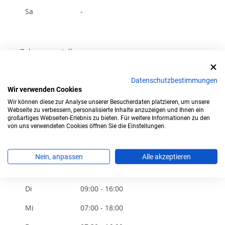
Sa
-
Zulassungsstelle
Hamm, Stadt
Unnaer Straße 12
Datenschutzbestimmungen
59069 Hamm-Rhynern
Wir verwenden Cookies
Tel.: 02381-17-9300
Wir können diese zur Analyse unserer Besucherdaten platzieren, um unsere
Webseite zu verbessern, personalisierte Inhalte anzuzeigen und Ihnen ein
Jetzt Wunschkennzeichen bestellen
großartiges Webseiten-Erlebnis zu bieten. Für weitere Informationen zu den
von uns verwendeten Cookies öffnen Sie die Einstellungen.
Öffnungszeiten
Nein, anpassen
Alle akzeptieren
Mo
07:30 - 16:00
Di
09:00 - 16:00
Mi
07:00 - 18:00