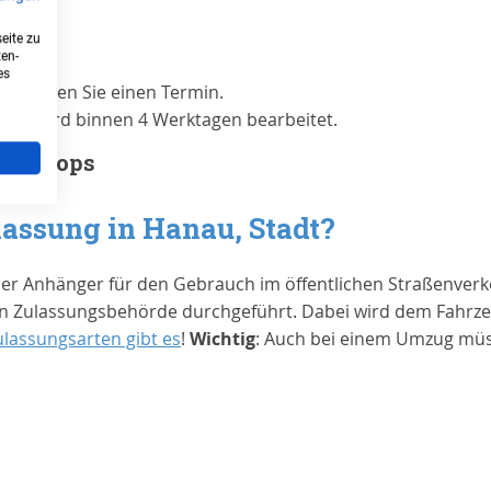
eite zu
ten-
es
enötigen Sie einen Termin.
sung
wird binnen 4 Werktagen bearbeitet.
ed Shops
lassung in
Hanau, Stadt
?
der Anhänger für den Gebrauch im öffentlichen Straßenverk
 Zulassungsbehörde durchgeführt. Dabei wird dem Fahrzeug
ulassungsarten gibt es
!
Wichtig
: Auch bei einem Umzug müs