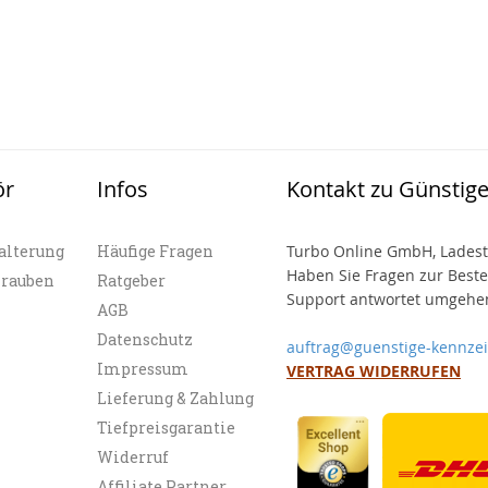
ör
Infos
Kontakt zu Günstig
alterung
Häufige Fragen
Turbo Online GmbH, Ladest
Haben Sie Fragen zur Best
hrauben
Ratgeber
Support antwortet umgehen
AGB
Datenschutz
auftrag@guenstige-kennze
Impressum
VERTRAG WIDERRUFEN
Lieferung & Zahlung
Tiefpreisgarantie
Widerruf
Affiliate Partner