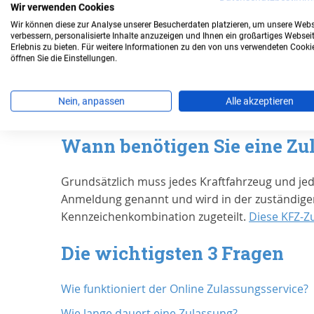
Wir verwenden Cookies
Bearbeitungszeit
Wir können diese zur Analyse unserer Besucherdaten platzieren, um unsere Webs
verbessern, personalisierte Inhalte anzuzeigen und Ihnen ein großartiges Websei
Erlebnis zu bieten. Für weitere Informationen zu den von uns verwendeten Cooki
Für die Zulassung Ihres Autos in
Hanau, Stadt
b
öffnen Sie die Einstellungen.
Sparen Sie sich die Wartezeit: Ihre
Online Zulas
Erfahrungen von Kunden bei Trust
Nein, anpassen
Alle akzeptieren
Wann benötigen Sie eine Zu
Grundsätzlich muss jedes Kraftfahrzeug und je
Anmeldung genannt und wird in der zuständigen
Kennzeichenkombination zugeteilt.
Diese KFZ-Z
Die wichtigsten 3 Fragen
Wie funktioniert der Online Zulassungsservice?
Wie lange dauert eine Zulassung?