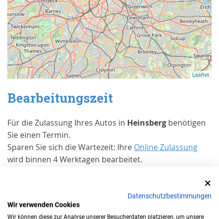
Leaflet
Bearbeitungszeit
Für die Zulassung Ihres Autos in
Heinsberg
benötigen
Sie einen Termin.
Sparen Sie sich die Wartezeit: Ihre
Online Zulassung
wird binnen 4 Werktagen bearbeitet.
Erfahrungen von Kunden bei Trusted
Shops
Datenschutzbestimmungen
Wir verwenden Cookies
Wann benötigen Sie eine
Wir können diese zur Analyse unserer Besucherdaten platzieren, um unsere