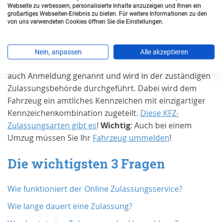
Webseite zu verbessern, personalisierte Inhalte anzuzeigen und Ihnen ein
Zulassung in
Heinsberg
?
großartiges Webseiten-Erlebnis zu bieten. Für weitere Informationen zu den
von uns verwendeten Cookies öffnen Sie die Einstellungen.
Grundsätzlich muss jedes Kraftfahrzeug und jeder
Anhänger für den Gebrauch im öffentlichen
Nein, anpassen
Alle akzeptieren
Straßenverkehr zugelassen sein. Diese Zulassung wird
auch Anmeldung genannt und wird in der zuständigen
Zulassungsbehörde durchgeführt. Dabei wird dem
Fahrzeug ein amtliches Kennzeichen mit einzigartiger
Kennzeichenkombination zugeteilt.
Diese KFZ-
Zulassungsarten gibt es
!
Wichtig
: Auch bei einem
Umzug müssen Sie Ihr
Fahrzeug ummelden
!
Die wichtigsten 3 Fragen
Wie funktioniert der Online Zulassungsservice?
Wie lange dauert eine Zulassung?