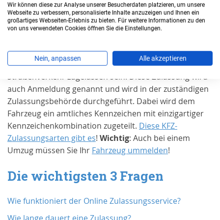
Wir können diese zur Analyse unserer Besucherdaten platzieren, um unsere
Wann benötigen Sie eine
Webseite zu verbessern, personalisierte Inhalte anzuzeigen und Ihnen ein
großartiges Webseiten-Erlebnis zu bieten. Für weitere Informationen zu den
Zulassung in
Köln, Stadt
?
von uns verwendeten Cookies öffnen Sie die Einstellungen.
Grundsätzlich muss jedes Kraftfahrzeug und jeder
Nein, anpassen
Alle akzeptieren
Anhänger für den Gebrauch im öffentlichen
Straßenverkehr zugelassen sein. Diese Zulassung wird
auch Anmeldung genannt und wird in der zuständigen
Zulassungsbehörde durchgeführt. Dabei wird dem
Fahrzeug ein amtliches Kennzeichen mit einzigartiger
Kennzeichenkombination zugeteilt.
Diese KFZ-
Zulassungsarten gibt es
!
Wichtig
: Auch bei einem
Umzug müssen Sie Ihr
Fahrzeug ummelden
!
Die wichtigsten 3 Fragen
Wie funktioniert der Online Zulassungsservice?
Wie lange dauert eine Zulassung?