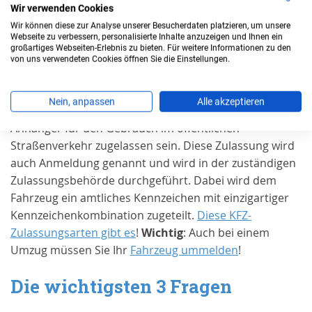
Wir verwenden Cookies
Wir können diese zur Analyse unserer Besucherdaten platzieren, um unsere
Wann benötigen Sie eine
Webseite zu verbessern, personalisierte Inhalte anzuzeigen und Ihnen ein
großartiges Webseiten-Erlebnis zu bieten. Für weitere Informationen zu den
Zulassung in
Neustadt a.d. Wstr.,
von uns verwendeten Cookies öffnen Sie die Einstellungen.
Stadt
?
Nein, anpassen
Alle akzeptieren
Grundsätzlich muss jedes Kraftfahrzeug und jeder
Anhänger für den Gebrauch im öffentlichen
Straßenverkehr zugelassen sein. Diese Zulassung wird
auch Anmeldung genannt und wird in der zuständigen
Zulassungsbehörde durchgeführt. Dabei wird dem
Fahrzeug ein amtliches Kennzeichen mit einzigartiger
Kennzeichenkombination zugeteilt.
Diese KFZ-
Zulassungsarten gibt es
!
Wichtig
: Auch bei einem
Umzug müssen Sie Ihr
Fahrzeug ummelden
!
Die wichtigsten 3 Fragen