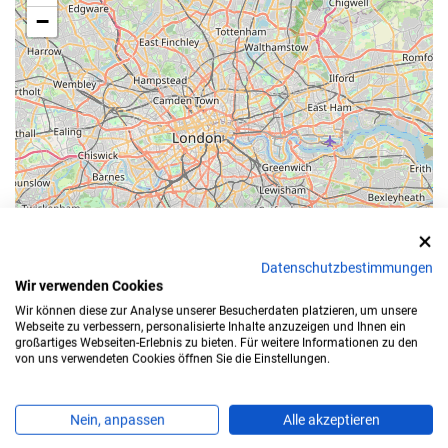
−
Datenschutzbestimmungen
Wir verwenden Cookies
Leaflet
Wir können diese zur Analyse unserer Besucherdaten platzieren, um unsere
Webseite zu verbessern, personalisierte Inhalte anzuzeigen und Ihnen ein
großartiges Webseiten-Erlebnis zu bieten. Für weitere Informationen zu den
Bearbeitungszeit
von uns verwendeten Cookies öffnen Sie die Einstellungen.
Für die Zulassung Ihres Autos in
Oldenburg(Oldenb),
Nein, anpassen
Alle akzeptieren
Stadt
benötigen Sie einen Termin.