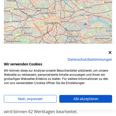
Datenschutzbestimmungen
Wir verwenden Cookies
Leaflet
Wir können diese zur Analyse unserer Besucherdaten platzieren, um unsere
Webseite zu verbessern, personalisierte Inhalte anzuzeigen und Ihnen ein
Bearbeitungszeit
großartiges Webseiten-Erlebnis zu bieten. Für weitere Informationen zu den
von uns verwendeten Cookies öffnen Sie die Einstellungen.
Für die Zulassung Ihres Autos in
Olpe
benötigen Sie
einen Termin.
Nein, anpassen
Alle akzeptieren
Sparen Sie sich die Wartezeit: Ihre
Online Zulassung
wird binnen 62 Werktagen bearbeitet.