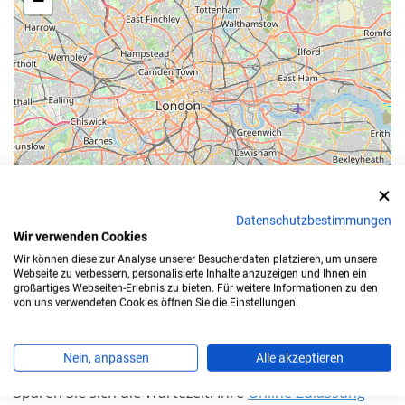
−
Datenschutzbestimmungen
Wir verwenden Cookies
Leaflet
Wir können diese zur Analyse unserer Besucherdaten platzieren, um unsere
Webseite zu verbessern, personalisierte Inhalte anzuzeigen und Ihnen ein
großartiges Webseiten-Erlebnis zu bieten. Für weitere Informationen zu den
Bearbeitungszeit
von uns verwendeten Cookies öffnen Sie die Einstellungen.
Für die Zulassung Ihres Autos in
Ostallgäu
benötigen
Nein, anpassen
Alle akzeptieren
Sie einen Termin.
Sparen Sie sich die Wartezeit: Ihre
Online Zulassung