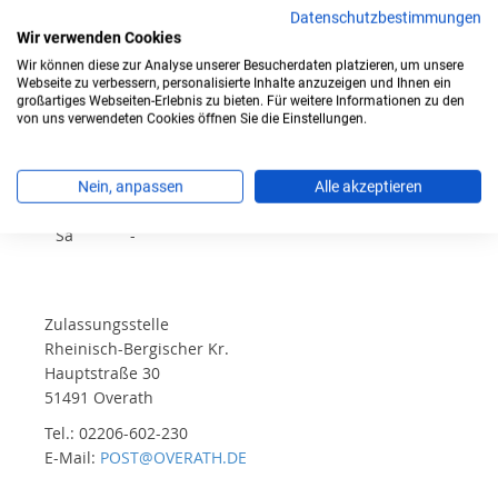
Datenschutzbestimmungen
Mo
08:00 - 12:30
Wir verwenden Cookies
Di
08:00 - 12:30
Wir können diese zur Analyse unserer Besucherdaten platzieren, um unsere
Webseite zu verbessern, personalisierte Inhalte anzuzeigen und Ihnen ein
großartiges Webseiten-Erlebnis zu bieten. Für weitere Informationen zu den
Mi
08:00 - 12:30
von uns verwendeten Cookies öffnen Sie die Einstellungen.
Do
08:00 - 12:30; 14:00 - 18:00
Nein, anpassen
Alle akzeptieren
Fr
08:00 - 12:30
Sa
-
Zulassungsstelle
Rheinisch-Bergischer Kr.
Hauptstraße 30
51491 Overath
Tel.: 02206-602-230
E-Mail:
POST@OVERATH.DE