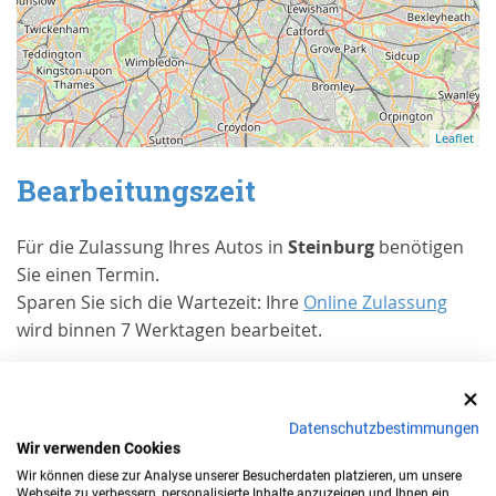
Leaflet
Bearbeitungszeit
Für die Zulassung Ihres Autos in
Steinburg
benötigen
Sie einen Termin.
Sparen Sie sich die Wartezeit: Ihre
Online Zulassung
wird binnen 7 Werktagen bearbeitet.
Erfahrungen von Kunden bei Trusted
Shops
Datenschutzbestimmungen
Wir verwenden Cookies
Wann benötigen Sie eine
Wir können diese zur Analyse unserer Besucherdaten platzieren, um unsere
Zulassung in
Steinburg
?
Webseite zu verbessern, personalisierte Inhalte anzuzeigen und Ihnen ein