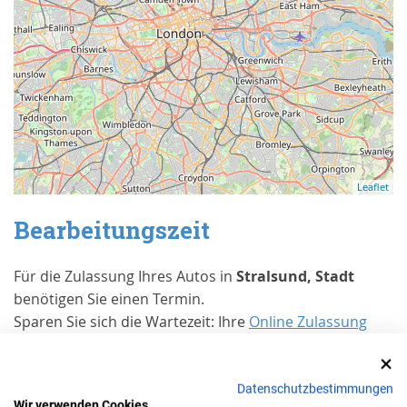
Leaflet
Bearbeitungszeit
Für die Zulassung Ihres Autos in
Stralsund, Stadt
benötigen Sie einen Termin.
Sparen Sie sich die Wartezeit: Ihre
Online Zulassung
wird binnen 5 Werktagen bearbeitet.
Erfahrungen von Kunden bei Trusted
Datenschutzbestimmungen
Shops
Wir verwenden Cookies