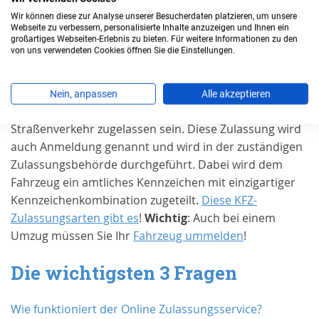
Wir können diese zur Analyse unserer Besucherdaten platzieren, um unsere
Webseite zu verbessern, personalisierte Inhalte anzuzeigen und Ihnen ein
Wann benötigen Sie eine
großartiges Webseiten-Erlebnis zu bieten. Für weitere Informationen zu den
Zulassung in
Stralsund, Stadt
?
von uns verwendeten Cookies öffnen Sie die Einstellungen.
Grundsätzlich muss jedes Kraftfahrzeug und jeder
Nein, anpassen
Alle akzeptieren
Anhänger für den Gebrauch im öffentlichen
Straßenverkehr zugelassen sein. Diese Zulassung wird
auch Anmeldung genannt und wird in der zuständigen
Zulassungsbehörde durchgeführt. Dabei wird dem
Fahrzeug ein amtliches Kennzeichen mit einzigartiger
Kennzeichenkombination zugeteilt.
Diese KFZ-
Zulassungsarten gibt es
!
Wichtig
: Auch bei einem
Umzug müssen Sie Ihr
Fahrzeug ummelden
!
Die wichtigsten 3 Fragen
Wie funktioniert der Online Zulassungsservice?