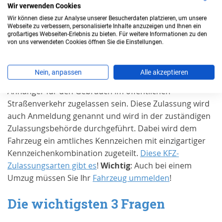
Wir verwenden Cookies
Wir können diese zur Analyse unserer Besucherdaten platzieren, um unsere
Wann benötigen Sie eine
Webseite zu verbessern, personalisierte Inhalte anzuzeigen und Ihnen ein
großartiges Webseiten-Erlebnis zu bieten. Für weitere Informationen zu den
Zulassung in
Zweibrücken,
von uns verwendeten Cookies öffnen Sie die Einstellungen.
Stadt
?
Nein, anpassen
Alle akzeptieren
Grundsätzlich muss jedes Kraftfahrzeug und jeder
Anhänger für den Gebrauch im öffentlichen
Straßenverkehr zugelassen sein. Diese Zulassung wird
auch Anmeldung genannt und wird in der zuständigen
Zulassungsbehörde durchgeführt. Dabei wird dem
Fahrzeug ein amtliches Kennzeichen mit einzigartiger
Kennzeichenkombination zugeteilt.
Diese KFZ-
Zulassungsarten gibt es
!
Wichtig
: Auch bei einem
Umzug müssen Sie Ihr
Fahrzeug ummelden
!
Die wichtigsten 3 Fragen