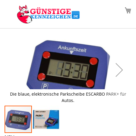
Zum
M
Inhalt
springen
Zum
Ende
der
Bildgalerie
springen
Die blaue, elektronische Parkscheibe ESCARBO PARK+ für
Autos.