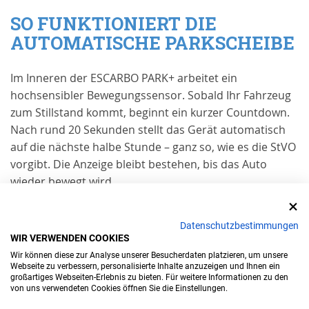
SO FUNKTIONIERT DIE
AUTOMATISCHE PARKSCHEIBE
Im Inneren der ESCARBO PARK+ arbeitet ein
hochsensibler Bewegungssensor. Sobald Ihr Fahrzeug
zum Stillstand kommt, beginnt ein kurzer Countdown.
Nach rund 20 Sekunden stellt das Gerät automatisch
auf die nächste halbe Stunde – ganz so, wie es die StVO
vorgibt. Die Anzeige bleibt bestehen, bis das Auto
wieder bewegt wird.
Sie müssen nicht drücken, einstellen oder
kontrollieren: Die Technik übernimmt alles für Sie.
Datenschutzbestimmungen
WIR VERWENDEN COOKIES
RECHTSKONFORM PARKEN –
Wir können diese zur Analyse unserer Besucherdaten platzieren, um unsere
GARANTIERT
Webseite zu verbessern, personalisierte Inhalte anzuzeigen und Ihnen ein
großartiges Webseiten-Erlebnis zu bieten. Für weitere Informationen zu den
von uns verwendeten Cookies öffnen Sie die Einstellungen.
Die ESCARBO PARK+ erfüllt sämtliche gesetzlichen