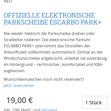
NEU
Zum
Anfang
OFFIZIELLE ELEKTRONISCHE
der
PARKSCHEIBE ESCARBO PARK+
Bildgalerie
springen
Nie wieder hektisch die Parkscheibe drehen oder
Strafzettel riskieren: Die elektronische Parkuhr
ESCARBO PARK+ übernimmt das Einstellen der
Ankunftszeit vollkommen automatisch. Einmal an der
Windschutzscheibe angebracht, arbeitet sie zuverlässig
im Hintergrund – rechtssicher, komfortabel und KBA-
zugelassen.
Wunschkennzeichen noch nicht reserviert?
Jetzt reservieren
19,00 €
Inkl. 19% MwSt. und
Versand