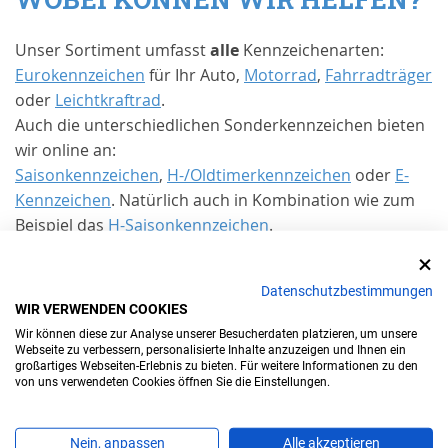
Unser Sortiment umfasst
alle
Kennzeichenarten:
Eurokennzeichen
für Ihr Auto,
Motorrad
,
Fahrradträger
oder
Leichtkraftrad
.
Auch die unterschiedlichen Sonderkennzeichen bieten
wir online an:
Saisonkennzeichen
,
H-/Oldtimerkennzeichen
oder
E-
Kennzeichen
. Natürlich auch in Kombination wie zum
Beispiel das
H-Saisonkennzeichen
.
Selbst
Traktorkennzeichen
für zulassungspflichtige
Fahrzeuge aus der Landwirtschaft finden Sie in
Datenschutzbestimmungen
unserem Online-Shop. Alle in verschiedenen
Größen
WIR VERWENDEN COOKIES
und Farben
.
Wir können diese zur Analyse unserer Besucherdaten platzieren, um unsere
Durch unseren
kostenlosen
und
schnellen
Versand
Webseite zu verbessern, personalisierte Inhalte anzuzeigen und Ihnen ein
großartiges Webseiten-Erlebnis zu bieten. Für weitere Informationen zu den
können Sie Ihre neuen Kennzeichen meist bereits am
von uns verwendeten Cookies öffnen Sie die Einstellungen.
Folgetag
an Ihrem Auto anbringen. Dabei sollten Sie
folgendes beachten:
Nein, anpassen
Alle akzeptieren