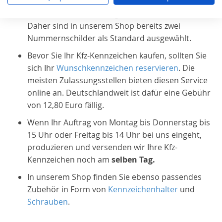
Vergessen Sie nicht, dass Sie für Ihr Fahrzeug zwei
Kfz-Kennzeichen benötigen – vorne und hinten.
Daher sind in unserem Shop bereits zwei
Nummernschilder als Standard ausgewählt.
Bevor Sie Ihr Kfz-Kennzeichen kaufen, sollten Sie
sich Ihr
Wunschkennzeichen reservieren
. Die
meisten Zulassungsstellen bieten diesen Service
online an. Deutschlandweit ist dafür eine Gebühr
von 12,80 Euro fällig.
Wenn Ihr Auftrag von Montag bis Donnerstag bis
15 Uhr oder Freitag bis 14 Uhr bei uns eingeht,
produzieren und versenden wir Ihre Kfz-
Kennzeichen noch am
selben Tag.
In unserem Shop finden Sie ebenso passendes
Zubehör in Form von
Kennzeichenhalter
und
Schrauben
.