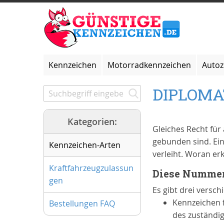
Zum
Inhalt
springen
Kennzeichen
Motorradkennzeichen
Auto
DIPLOM
Kategorien:
Gleiches Recht für
gebunden sind. Ein
Kennzeichen-Arten
verleiht. Woran e
Kraftfahrzeugzulassun
Diese Nummern
gen
Es gibt drei versc
Kennzeichen f
Bestellungen FAQ
des zuständig