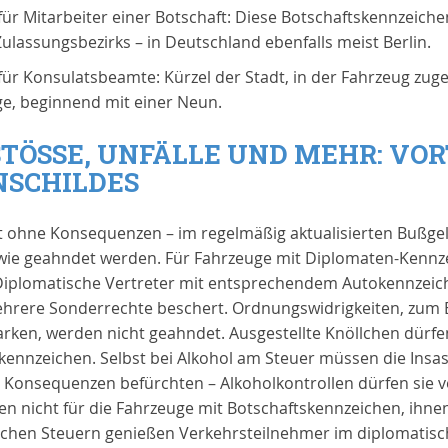
ür Mitarbeiter einer Botschaft: Diese Botschaftskennzeic
ulassungsbezirks – in Deutschland ebenfalls meist Berlin.
ür Konsulatsbeamte: Kürzel der Stadt, in der Fahrzeug zuge
, beginnend mit einer Neun.
ÖSSE, UNFÄLLE UND MEHR: VORT
CHILDES
t ohne Konsequenzen – im regelmäßig aktualisierten Bußge
ie geahndet werden. Für Fahrzeuge mit Diplomaten-Kennzei
 Diplomatische Vertreter mit entsprechendem Autokennzeic
hrere Sonderrechte beschert. Ordnungswidrigkeiten, zum 
rken, werden nicht geahndet. Ausgestellte Knöllchen dürfen
lkennzeichen. Selbst bei Alkohol am Steuer müssen die Ins
he Konsequenzen befürchten – Alkoholkontrollen dürfen sie 
n nicht für die Fahrzeuge mit Botschaftskennzeichen, ihnen
chen Steuern genießen Verkehrsteilnehmer im diplomatische