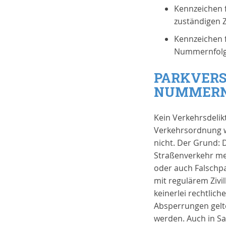
Kennzeichen f
zuständigen Z
Kennzeichen f
Nummernfolge
PARKVERST
UMMERNS
Kein Verkehrsdelik
Verkehrsordnung w
nicht. Der Grund:
Straßenverkehr me
oder auch Falschpa
mit regulärem Zivi
keinerlei rechtlic
Absperrungen gelte
werden. Auch in Sa