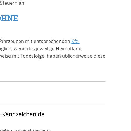
-Steuern an.
OHNE
n Fahrzeugen mit entsprechenden
Kfz-
glich, wenn das jeweilige Heimatland
weise mit Todesfolge, haben üblicherweise diese
e-Kennzeichen.de
raße 1, 22926 Ahrensburg