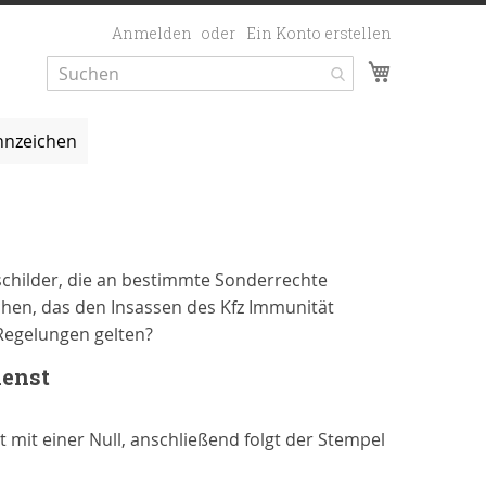
Anmelden
Ein Konto erstellen
Mein Ware
nzeichen
schilder, die an bestimmte Sonderrechte
chen, das den Insassen des Kfz Immunität
Regelungen gelten?
ienst
mit einer Null, anschließend folgt der Stempel