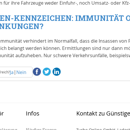
en für ihre Fahrzeuge weder Einfuhr-, noch Umsatz- oder Kfz
EN-KENNZEICHEN: IMMUNITÄT 
ÄNKUNGEN?
 Immunität verhindert im Normalfall, dass die Insassen vo
lich belangt werden können. Ermittlungen sind nur dann mö
munität aufzuheben. Nur schwere Verkehrsunfälle, beispiels
|
Ja
Nein
freich?
ör
Infos
Kontakt zu Günstig
alterung
Häufige Fragen
Turbo Online GmbH, Ladest